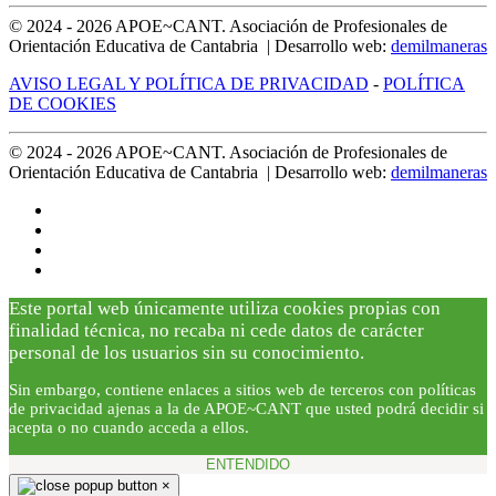
© 2024 -
2026
APOE~CANT. Asociación de Profesionales de
Orientación Educativa de Cantabria | Desarrollo web:
demilmaneras
AVISO LEGAL Y POLÍTICA DE PRIVACIDAD
-
POLÍTICA
DE COOKIES
© 2024 -
2026
APOE~CANT. Asociación de Profesionales de
Orientación Educativa de Cantabria | Desarrollo web:
demilmaneras
Este portal web únicamente utiliza cookies propias con
finalidad técnica, no recaba ni cede datos de carácter
personal de los usuarios sin su conocimiento.
Sin embargo, contiene enlaces a sitios web de terceros con políticas
de privacidad ajenas a la de APOE~CANT que usted podrá decidir si
acepta o no cuando acceda a ellos.
ENTENDIDO
×