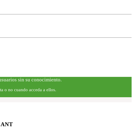
 usuarios sin su conocimiento.
ta o no cuando acceda a ellos.
CANT