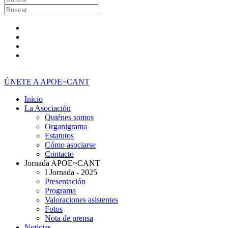
ÚNETE A APOE~CANT
Inicio
La Asociación
Quiénes somos
Organigrama
Estatutos
Cómo asociarse
Contacto
Jornada APOE~CANT
I Jornada - 2025
Presentación
Programa
Valoraciones asistentes
Fotos
Nota de prensa
Noticias