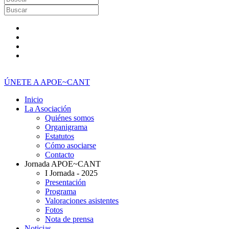
ÚNETE A APOE~CANT
Inicio
La Asociación
Quiénes somos
Organigrama
Estatutos
Cómo asociarse
Contacto
Jornada APOE~CANT
I Jornada - 2025
Presentación
Programa
Valoraciones asistentes
Fotos
Nota de prensa
Noticias