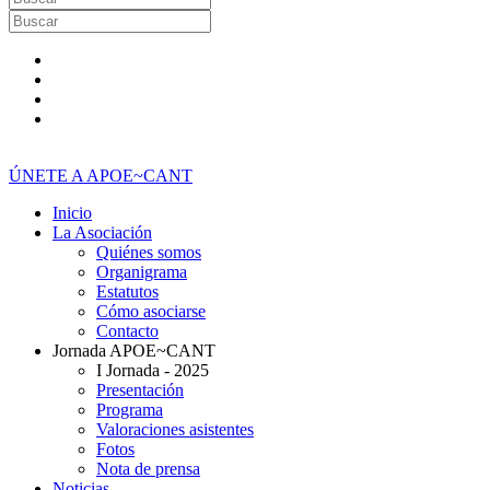
ÚNETE A APOE~CANT
Inicio
La Asociación
Quiénes somos
Organigrama
Estatutos
Cómo asociarse
Contacto
Jornada APOE~CANT
I Jornada - 2025
Presentación
Programa
Valoraciones asistentes
Fotos
Nota de prensa
Noticias