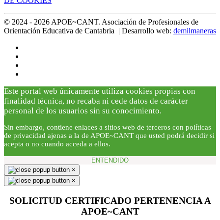
DE COOKIES
© 2024 -
2026
APOE~CANT. Asociación de Profesionales de
Orientación Educativa de Cantabria | Desarrollo web:
demilmaneras
Este portal web únicamente utiliza cookies propias con
finalidad técnica, no recaba ni cede datos de carácter
personal de los usuarios sin su conocimiento.
Sin embargo, contiene enlaces a sitios web de terceros con políticas
de privacidad ajenas a la de APOE~CANT que usted podrá decidir si
acepta o no cuando acceda a ellos.
ENTENDIDO
×
×
SOLICITUD CERTIFICADO PERTENENCIA A
APOE~CANT